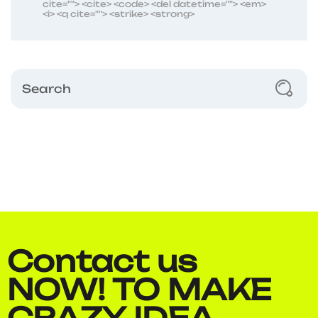
cite=""> <cite> <code> <del datetime=""> <em>
<i> <q cite=""> <strike> <strong>
Contact us
NOW!
TO MAKE​
CRAZY IDEA​