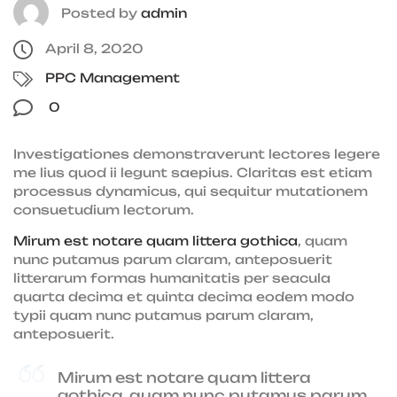
Posted by
admin
April 8, 2020
PPC Management
0
Investigationes demonstraverunt lectores legere
me lius quod ii legunt saepius. Claritas est etiam
processus dynamicus, qui sequitur mutationem
consuetudium lectorum.
Mirum est notare quam littera gothica
, quam
nunc putamus parum claram, anteposuerit
litterarum formas humanitatis per seacula
quarta decima et quinta decima eodem modo
typii quam nunc putamus parum claram,
anteposuerit.
Mirum est notare quam littera
gothica, quam nunc putamus parum